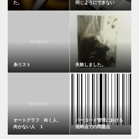
た。
同じようにできない
糸リスト
失敗しました。
オートグラフ 向く人、
バーコード管理における
向かない人 １
現時点での問題点