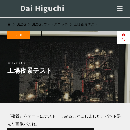
BLOG
BLOG
,
フォトステッチ
工場夜景テスト
BLOG
43
2017.02.03
工場夜景テスト
『夜景』をテーマにテストしてみることにしました。パット選
んだ画像がこれ。